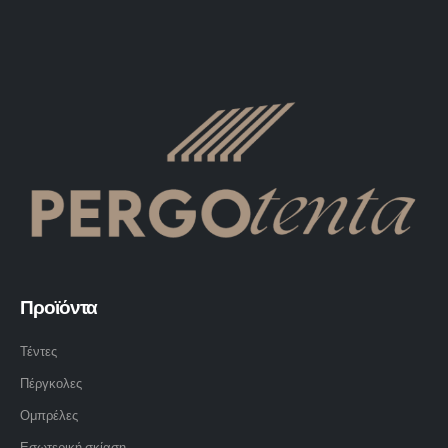
Προϊόντα
Τέντες
Πέργκολες
Ομπρέλες
Εσωτερική σκίαση