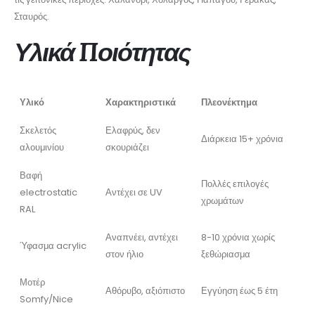
Σταυρός.
Υλικά Ποιότητας
Υλικό
Χαρακτηριστικά
Πλεονέκτημα
Σκελετός
Ελαφρύς, δεν
Διάρκεια 15+ χρόνια
αλουμινίου
σκουριάζει
Βαφή
Πολλές επιλογές
electrostatic
Αντέχει σε UV
χρωμάτων
RAL
Αναπνέει, αντέχει
8-10 χρόνια χωρίς
Ύφασμα acrylic
στον ήλιο
ξεθώριασμα
Μοτέρ
Αθόρυβο, αξιόπιστο
Εγγύηση έως 5 έτη
Somfy/Nice