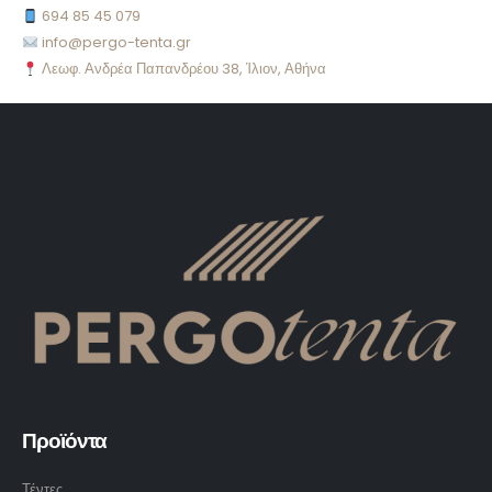
694 85 45 079
info@pergo-tenta.gr
Λεωφ. Ανδρέα Παπανδρέου 38, Ίλιον, Αθήνα
Προϊόντα
Τέντες