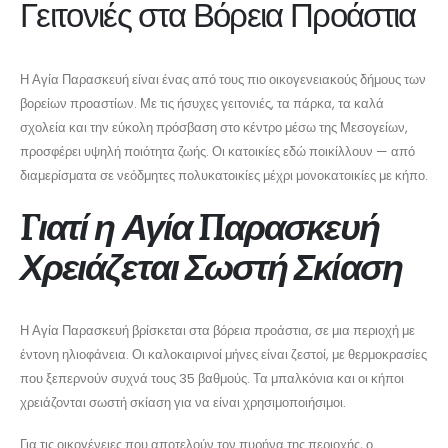
Γειτονιές στα Βόρεια Προάστια
Η Αγία Παρασκευή είναι ένας από τους πιο οικογενειακούς δήμους των
βορείων προαστίων. Με τις ήσυχες γειτονιές, τα πάρκα, τα καλά
σχολεία και την εύκολη πρόσβαση στο κέντρο μέσω της Μεσογείων,
προσφέρει υψηλή ποιότητα ζωής. Οι κατοικίες εδώ ποικίλλουν — από
διαμερίσματα σε νεόδμητες πολυκατοικίες μέχρι μονοκατοικίες με κήπο.
Γιατί η Αγία Παρασκευή
Χρειάζεται Σωστή Σκίαση
Η Αγία Παρασκευή βρίσκεται στα βόρεια προάστια, σε μια περιοχή με
έντονη ηλιοφάνεια. Οι καλοκαιρινοί μήνες είναι ζεστοί, με θερμοκρασίες
που ξεπερνούν συχνά τους 35 βαθμούς. Τα μπαλκόνια και οι κήποι
χρειάζονται σωστή σκίαση για να είναι χρησιμοποιήσιμοι.
Για τις οικογένειες που αποτελούν τον πυρήνα της περιοχής, ο