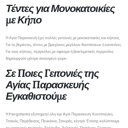
Τέντες για Μονοκατοικίες
με Κήπο
Η Αγία Παρασκευή έχει πολλές γειτονιές με μονοκατοικίες και κήπους.
Για τις βεράντες, τέντες με βραχίονες μεγάλων διαστάσεων ή κασετίνες.
Για τους κήπους, περγκόλες με ύφασμα ή βιοκλιματικές περγκόλες
δημιουργούν μόνιμο σκιασμένο χώρο.
Σε Ποιες Γειτονιές της
Αγίας Παρασκευής
Εγκαθιστούμε
Η Pergotenta εξυπηρετεί όλη την Αγία Παρασκευή: Κοντόπευκο,
Τσακός, Παράδεισος, Πευκάκια, Σταυρός, κέντρο. Επίσης καλύπτουμε
τις γειτονικές περιοχές: Χαλάνδρι, Χολαργός, Παπάγου, Γέρακας,