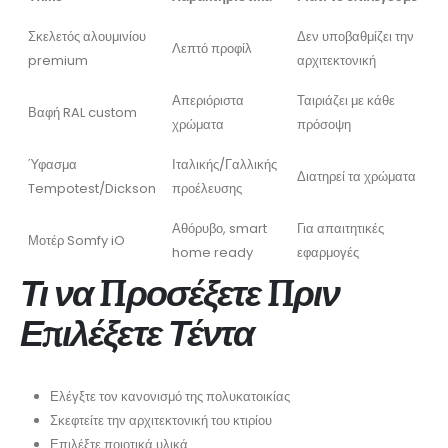
Σκελετός αλουμινίου
Δεν υποβαθμίζει την
Λεπτό προφίλ
premium
αρχιτεκτονική
Απεριόριστα
Ταιριάζει με κάθε
Βαφή RAL custom
χρώματα
πρόσοψη
Ύφασμα
Ιταλικής/Γαλλικής
Διατηρεί τα χρώματα
Tempotest/Dickson
προέλευσης
Αθόρυβο, smart
Για απαιτητικές
Μοτέρ Somfy iO
home ready
εφαρμογές
Τι να Προσέξετε Πριν
Επιλέξετε Τέντα
Ελέγξτε τον κανονισμό της πολυκατοικίας
Σκεφτείτε την αρχιτεκτονική του κτιρίου
Επιλέξτε ποιοτικά υλικά